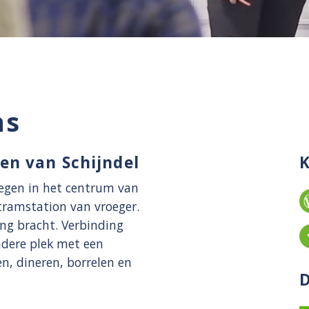
ns
en van Schijndel
legen in het centrum van
tramstation van vroeger.
ing bracht. Verbinding
ndere plek met een
n, dineren, borrelen en
D