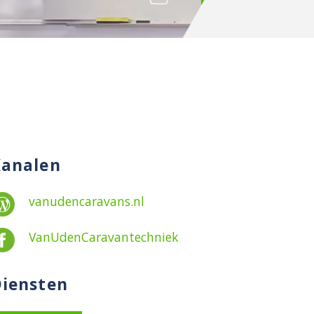
Kanalen
vanudencaravans.nl
VanUdenCaravantechniek
iensten