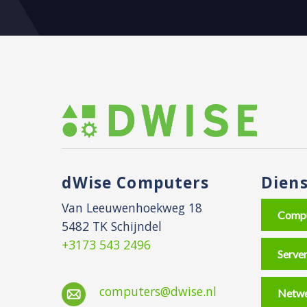
dWise Computers
Dien
Van Leeuwenhoekweg 18
Compu
5482 TK Schijndel
+3173 543 2496
Serve
computers@dwise.nl
Netwe