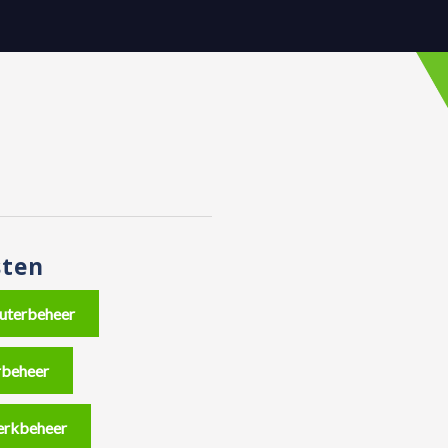
sten
terbeheer
rbeheer
rkbeheer