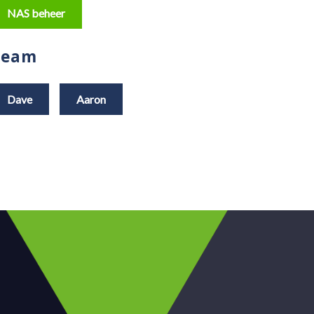
NAS beheer
Team
Dave
Aaron